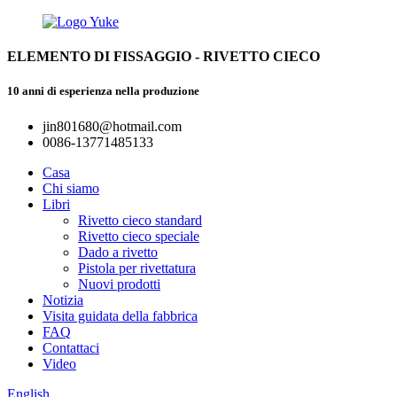
ELEMENTO DI FISSAGGIO - RIVETTO CIECO
10 anni di esperienza nella produzione
jin801680@hotmail.com
0086-13771485133
Casa
Chi siamo
Libri
Rivetto cieco standard
Rivetto cieco speciale
Dado a rivetto
Pistola per rivettatura
Nuovi prodotti
Notizia
Visita guidata della fabbrica
FAQ
Contattaci
Video
English